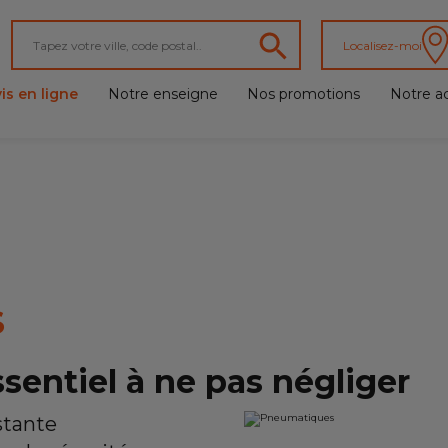
Localisez-moi
is en ligne
Notre enseigne
Nos promotions
Notre ac
S
ssentiel à ne pas négliger
stante