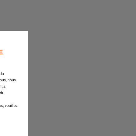
E
 la
nous, nous
nt,à
eb.
s, veuillez