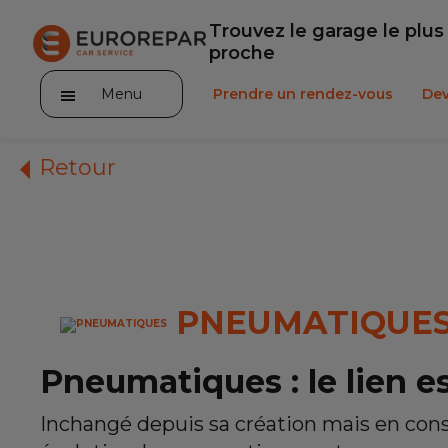
Trouvez le garage le plus
proche
Menu
Prendre un rendez-vous
Dev
Retour
Notre enseigne
Nos promotions
PNEUMATIQUE
Notre actualité
Pneumatiques : le lien e
Nos prestations
Inchangé depuis sa création mais en con
Notre gamme de pièces