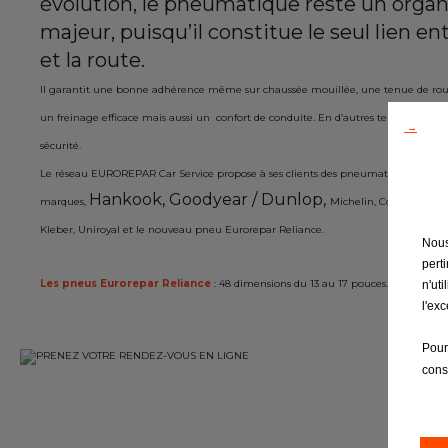
évolution, le pneumatique reste un organ
Contactez nous
majeur, puisqu’il constitue le seul lien ent
et la route.
Il garantit une bonne adhérence même sur chaussée mouillée, une tenue de rout
un freinage efficace mais aussi un confort de conduite. En d’autres termes, il assu
→
sécurité.
Le réseau EUROREPAR Car Service propose à ses clients des pneumatiques de gr
Hankook, Goodyear / Dunlop,
marques,
Michelin, Continental, 
Kleber, Uniroyal et le nouveau pneu Eurorepar Reliance.
Nous
pert
Les pneus Eurorepar Reliance
: 48 dimensions du 13 au 17 pouces.
n'ut
l'ex
Pour
cons